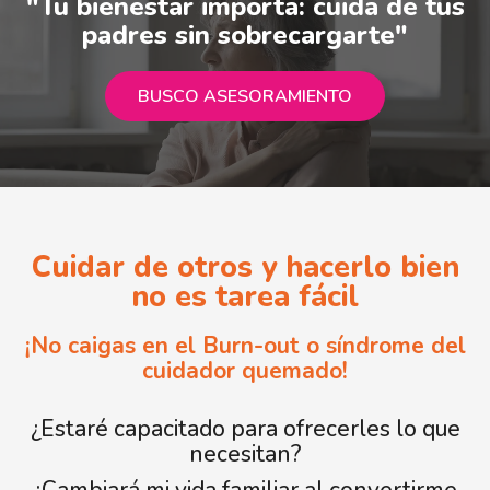
"Tu bienestar importa: cuida de tus
padres sin sobrecargarte"
BUSCO ASESORAMIENTO
Cuidar de otros y hacerlo bien
no es tarea fácil
¡No caigas en el Burn-out o síndrome del
cuidador quemado!
¿Estaré capacitado para ofrecerles lo que
necesitan?
¿Cambiará mi vida familiar al convertirme