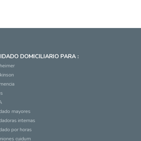
IDADO DOMICILIARIO PARA :
heimer
kinson
mencia
us
A
idado mayores
dadoras internas
dado por horas
niones cuidum