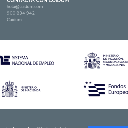
CONTACTA CON CUIDUM
hola@cuidum.com
900 834 942
Cuidum