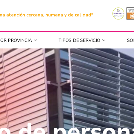
na atención cercana, humana y de calidad"
OR PROVINCIA
TIPOS DE SERVICIO
SO
o de person