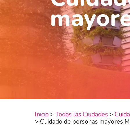
mayore
Inicio
>
Todas las Ciudades
>
Cuida
>
Cuidado de personas mayores M