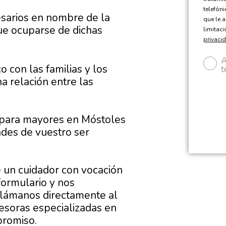
telefón
sarios en nombre de la
que le a
que ocuparse de dichas
limitac
privaci
A
 con las familias y los
t
a relación entre las
s para mayores en Móstoles
ades de vuestro ser
e un cuidador con vocación
 formulario y nos
llámanos directamente al
esoras especializadas en
promiso.