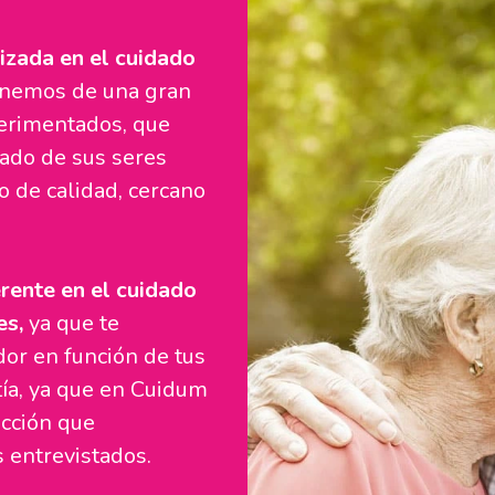
izada en el cuidado
nemos de una gran
erimentados, que
dado de sus seres
o de calidad, cercano
rente en el cuidado
es,
ya que te
or en función de tus
tía, ya que en Cuidum
cción que
 entrevistados.