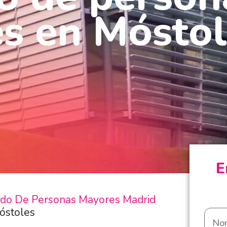
s en Móstol
E
do De Personas Mayores Madrid
óstoles