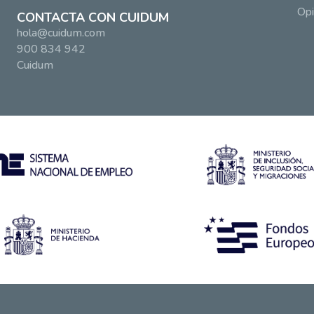
Opi
CONTACTA CON CUIDUM
hola@cuidum.com
900 834 942
Cuidum