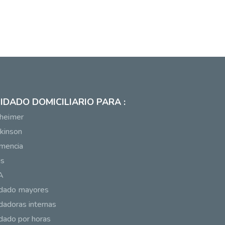
IDADO DOMICILIARIO PARA :
heimer
kinson
mencia
us
A
idado mayores
dadoras internas
dado por horas