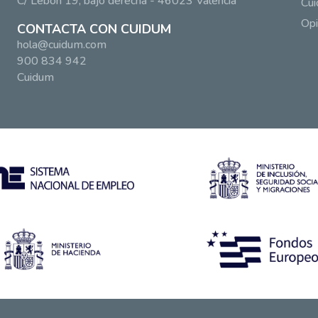
C/ Lebón 19, bajo derecha - 46023 Valencia
Cui
Opi
CONTACTA CON CUIDUM
hola@cuidum.com
900 834 942
Cuidum