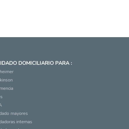
IDADO DOMICILIARIO PARA :
heimer
kinson
mencia
us
A
idado mayores
dadoras internas