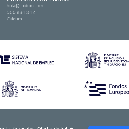
hola@cuidum.com
900 834 942
Cuidum
untas frecuentes
Ofertas de trabajo