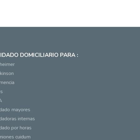
IDADO DOMICILIARIO PARA :
heimer
kinson
mencia
us
A
idado mayores
dadoras internas
dado por horas
niones cuidum