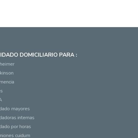
IDADO DOMICILIARIO PARA :
heimer
kinson
mencia
us
A
idado mayores
dadoras internas
dado por horas
niones cuidum