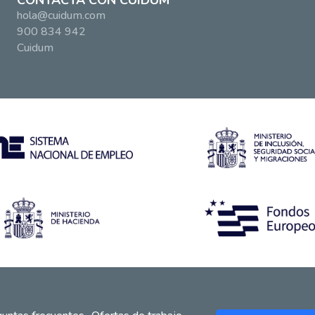
CONTACTA CON CUIDUM
hola@cuidum.com
900 834 942
Cuidum