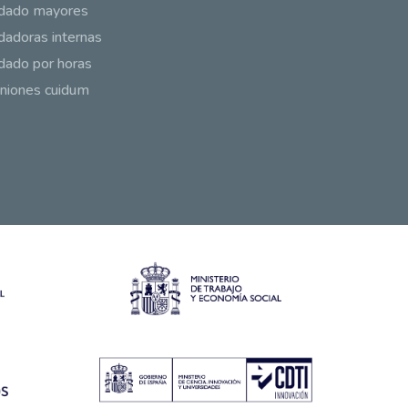
idado mayores
dadoras internas
dado por horas
niones cuidum