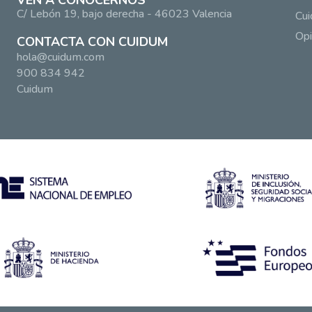
VEN A CONOCERNOS
C/ Lebón 19, bajo derecha - 46023 Valencia
Cui
Opi
CONTACTA CON CUIDUM
hola@cuidum.com
900 834 942
Cuidum