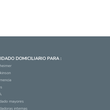
IDADO DOMICILIARIO PARA :
heimer
kinson
mencia
us
A
idado mayores
dadoras internas