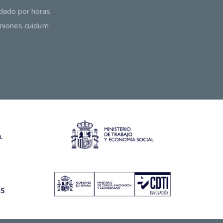
dado por horas
niones cuidum