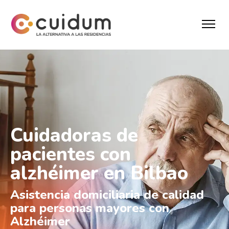
Cuidadoras de
pacientes con
alzhéimer en Bilbao
Asistencia domiciliaria de calidad
para personas mayores con
Alzhéimer