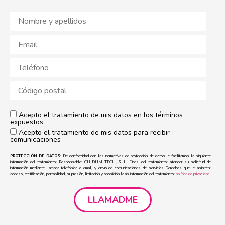
Acepto el tratamiento de mis datos en los términos
expuestos.
Acepto el tratamiento de mis datos para recibir
comunicaciones
PROTECCIÓN DE DATOS:
De conformidad con las normativas de protección de datos le facilitamos la siguiente
información del tratamiento: Responsable: CUIDUM TECH, S. L. Fines del tratamiento: atender su solicitud de
información mediante llamada telefónica o email, y envío de comunicaciones de servicios Derechos que le asisten:
acceso, rectificación, portabilidad, supresión, limitación y oposición Más información del tratamiento:
política de privacidad