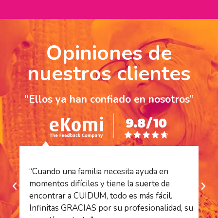
Opiniones de
nuestros clientes
“Ellos ya han confiado en nosotros”
“Cuando una familia necesita ayuda en
“S
momentos difíciles y tiene la suerte de
es
encontrar a CUIDUM, todo es más fácil.
es
Infinitas GRACIAS por su profesionalidad, su
ha