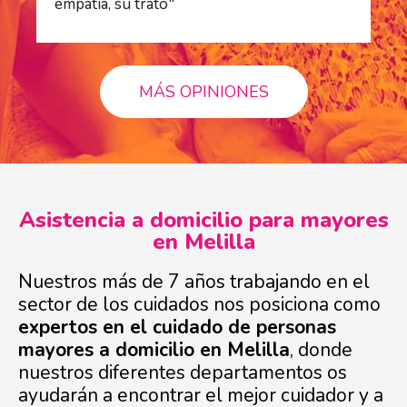
empatía, su trato"
pr
MÁS OPINIONES
Asistencia a domicilio para mayores
en Melilla
Nuestros más de 7 años trabajando en el
sector de los cuidados nos posiciona como
expertos en el cuidado de personas
mayores a domicilio en Melilla
, donde
nuestros diferentes departamentos os
ayudarán a encontrar el mejor cuidador y a