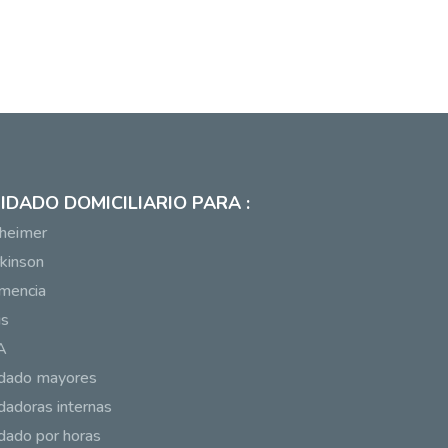
IDADO DOMICILIARIO PARA :
heimer
kinson
mencia
us
A
idado mayores
dadoras internas
dado por horas