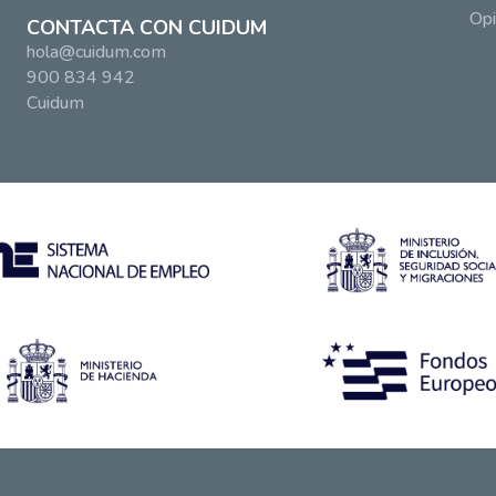
Opi
CONTACTA CON CUIDUM
hola@cuidum.com
900 834 942
Cuidum