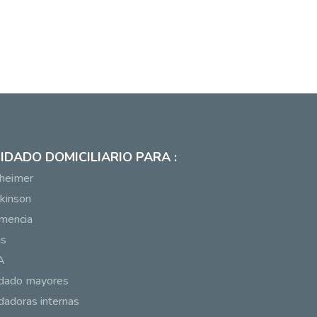
IDADO DOMICILIARIO PARA :
heimer
kinson
mencia
us
A
idado mayores
dadoras internas