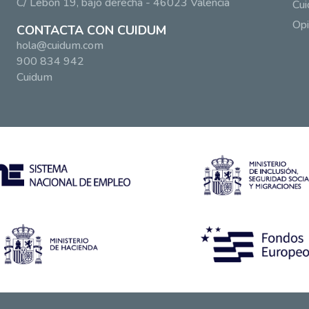
C/ Lebón 19, bajo derecha - 46023 Valencia
Cui
Opi
CONTACTA CON CUIDUM
hola@cuidum.com
900 834 942
Cuidum