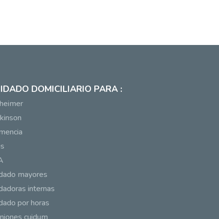
IDADO DOMICILIARIO PARA :
heimer
kinson
mencia
us
A
idado mayores
dadoras internas
dado por horas
niones cuidum