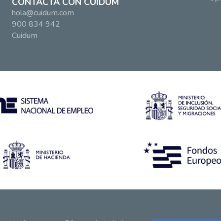
CONTACTA CON CUIDUM
hola@cuidum.com
900 834 942
Cuidum