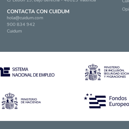
C/ Lebón 19, bajo derecha - 46023 Valencia
Cui
Opi
CONTACTA CON CUIDUM
hola@cuidum.com
900 834 942
Cuidum