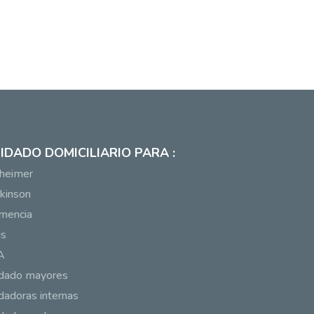
IDADO DOMICILIARIO PARA :
heimer
kinson
mencia
us
A
idado mayores
dadoras internas