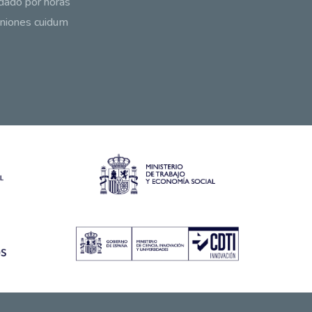
dado por horas
niones cuidum