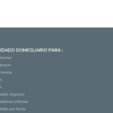
IDADO DOMICILIARIO PARA :
heimer
kinson
mencia
us
A
idado mayores
dadoras internas
dado por horas