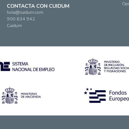
Opi
CONTACTA CON CUIDUM
hola@cuidum.com
900 834 942
Cuidum