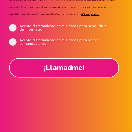
del tratamiento: Responsable: CUIDUM TECH, S. L. Fines del tratamiento: atender su solicitud de información mediante
llamada telefónica o email, y envío de comunicaciones de servicios Derechos que le asisten: acceso, rectificación,
portabilidad, supresión, limitación y oposición Más información del tratamiento:
política de privacidad
Acepto el tratamiento de mis datos para la solicitud
de información
Acepto el tratamiento de mis datos para recibir
comunicaciones