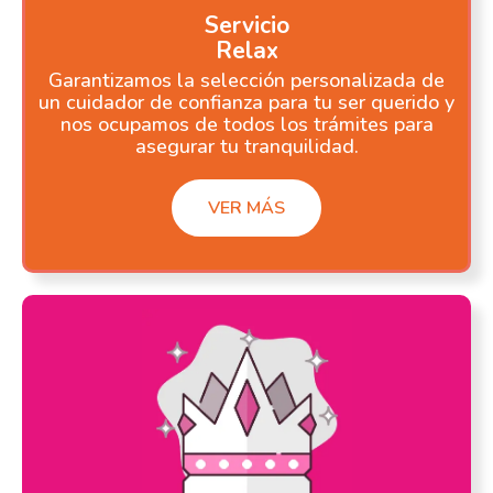
Servicio
Relax
Garantizamos la selección personalizada de
un cuidador de confianza para tu ser querido y
nos ocupamos de todos los trámites para
asegurar tu tranquilidad.
VER MÁS