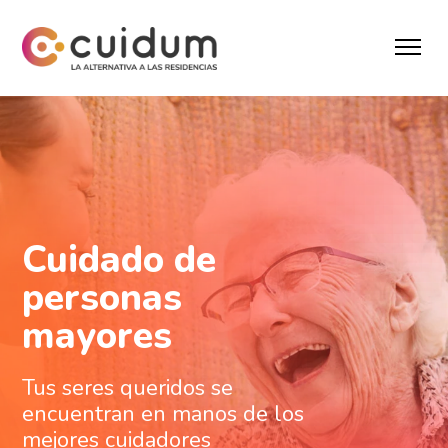
Cuidado de
personas
mayores
Tus seres queridos se
encuentran en manos de los
mejores cuidadores