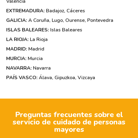
Valencia
EXTREMADURA:
Badajoz
,
Cáceres
GALICIA:
A Coruña
,
Lugo
,
Ourense
,
Pontevedra
ISLAS BALEARES:
Islas Baleares
LA RIOJA:
La Rioja
MADRID:
Madrid
MURCIA:
Murcia
NAVARRA:
Navarra
PAÍS VASCO:
Álava
,
Gipuzkoa
,
Vizcaya
Preguntas frecuentes sobre el
servicio de cuidado de personas
mayores