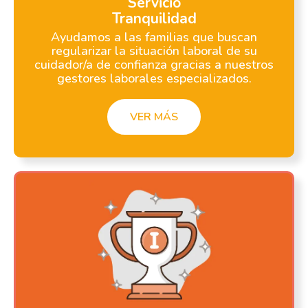
Servicio
Tranquilidad
Ayudamos a las familias que buscan
regularizar la situación laboral de su
cuidador/a de confianza gracias a nuestros
gestores laborales especializados.
VER MÁS