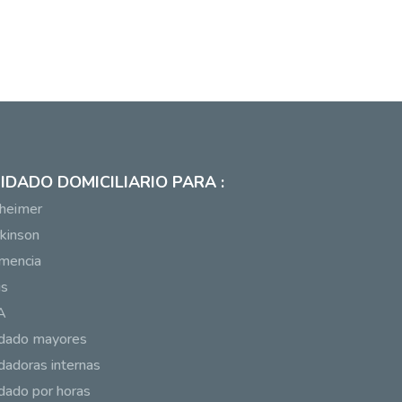
IDADO DOMICILIARIO PARA :
heimer
kinson
mencia
us
A
idado mayores
dadoras internas
dado por horas