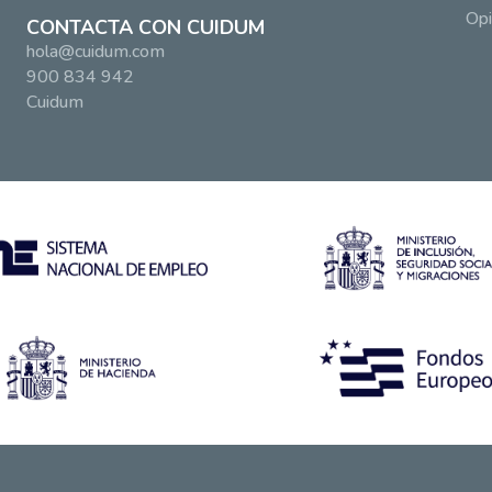
Opi
CONTACTA CON CUIDUM
hola@cuidum.com
900 834 942
Cuidum