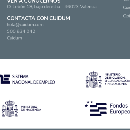
VEN A CONOCERNOS
C/ Lebón 19, bajo derecha - 46023 Valencia
Cui
Opi
CONTACTA CON CUIDUM
hola@cuidum.com
900 834 942
Cuidum