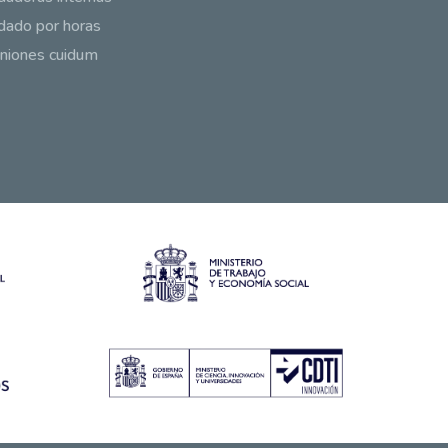
dado por horas
niones cuidum