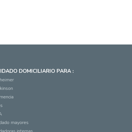
IDADO DOMICILIARIO PARA :
heimer
kinson
mencia
us
A
idado mayores
dadoras internas