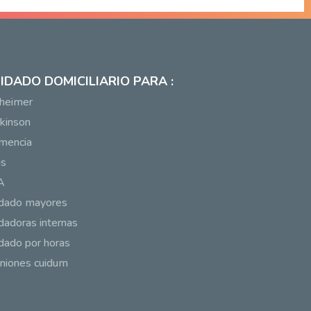
IDADO DOMICILIARIO PARA :
heimer
kinson
mencia
us
A
idado mayores
dadoras internas
dado por horas
niones cuidum