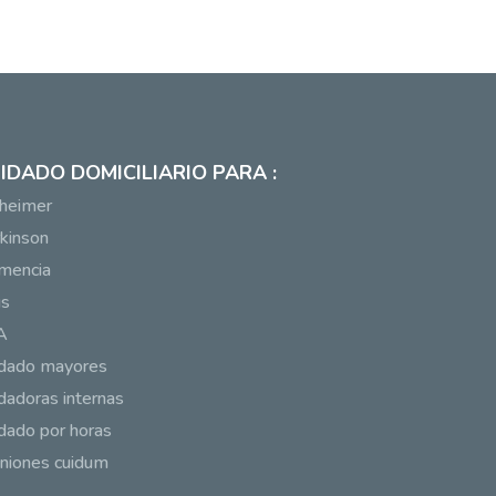
IDADO DOMICILIARIO PARA :
heimer
kinson
mencia
us
A
idado mayores
dadoras internas
dado por horas
niones cuidum