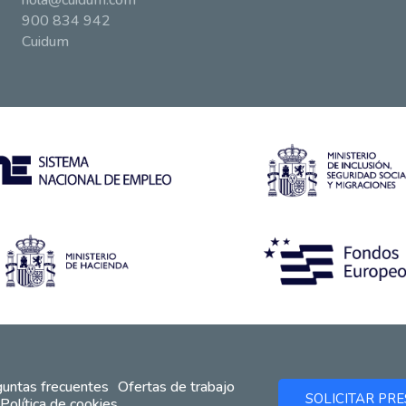
hola@cuidum.com
900 834 942
Cuidum
untas frecuentes
Ofertas de trabajo
SOLICITAR PR
Política de cookies