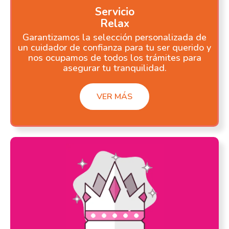
Servicio
Relax
Garantizamos la selección personalizada de
un cuidador de confianza para tu ser querido y
nos ocupamos de todos los trámites para
asegurar tu tranquilidad.
VER MÁS