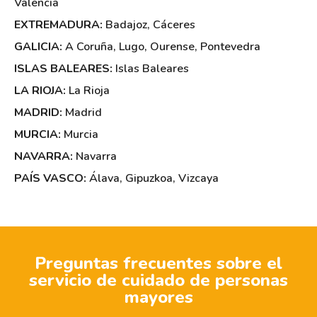
Valencia
EXTREMADURA:
Badajoz
,
Cáceres
GALICIA:
A Coruña
,
Lugo
,
Ourense
,
Pontevedra
ISLAS BALEARES:
Islas Baleares
LA RIOJA:
La Rioja
MADRID:
Madrid
MURCIA:
Murcia
NAVARRA:
Navarra
PAÍS VASCO:
Álava
,
Gipuzkoa
,
Vizcaya
Preguntas frecuentes sobre el
servicio de cuidado de personas
mayores