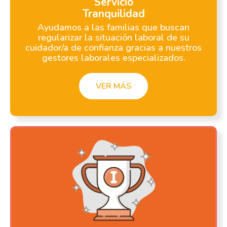
Servicio
Tranquilidad
Ayudamos a las familias que buscan
regularizar la situación laboral de su
cuidador/a de confianza gracias a nuestros
gestores laborales especializados.
VER MÁS