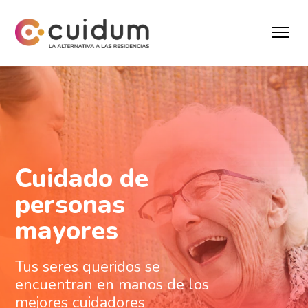
Cuidado de
personas
mayores
Tus seres queridos se
encuentran en manos de los
mejores cuidadores