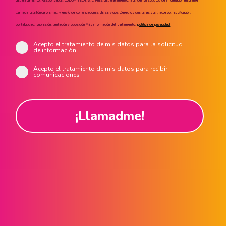
del tratamiento: Responsable: CUIDUM TECH, S. L. Fines del tratamiento: atender su solicitud de información mediante
llamada telefónica o email, y envío de comunicaciones de servicios Derechos que le asisten: acceso, rectificación,
portabilidad, supresión, limitación y oposición Más información del tratamiento:
política de privacidad
Acepto el tratamiento de mis datos para la solicitud
de información
Acepto el tratamiento de mis datos para recibir
comunicaciones